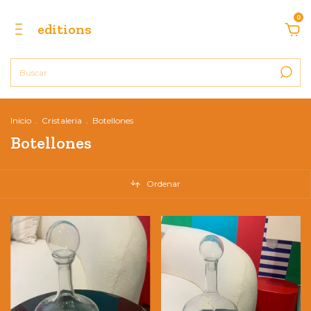
0
editions
Inicio
.
Cristaleria
.
Botellones
Botellones
Ordenar