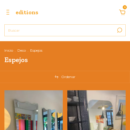
0
editions
Inicio
.
Deco
.
Espejos
Espejos
Ordenar